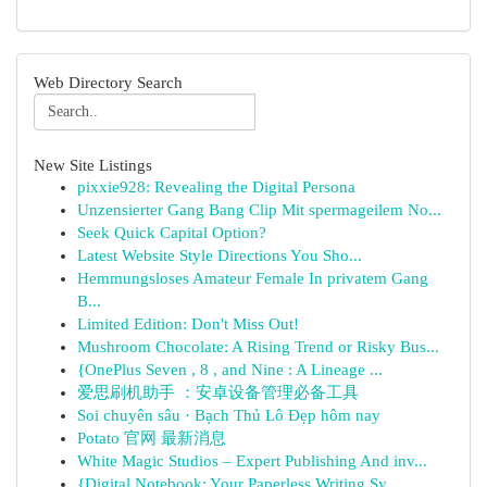
Web Directory Search
New Site Listings
pixxie928: Revealing the Digital Persona
Unzensierter Gang Bang Clip Mit spermageilem No...
Seek Quick Capital Option?
Latest Website Style Directions You Sho...
Hemmungsloses Amateur Female In privatem Gang
B...
Limited Edition: Don't Miss Out!
Mushroom Chocolate: A Rising Trend or Risky Bus...
{OnePlus Seven , 8 , and Nine : A Lineage ...
爱思刷机助手 ：安卓设备管理必备工具
Soi chuyên sâu · Bạch Thủ Lô Đẹp hôm nay
Potato 官网 最新消息
White Magic Studios – Expert Publishing And inv...
{Digital Notebook: Your Paperless Writing Sy...