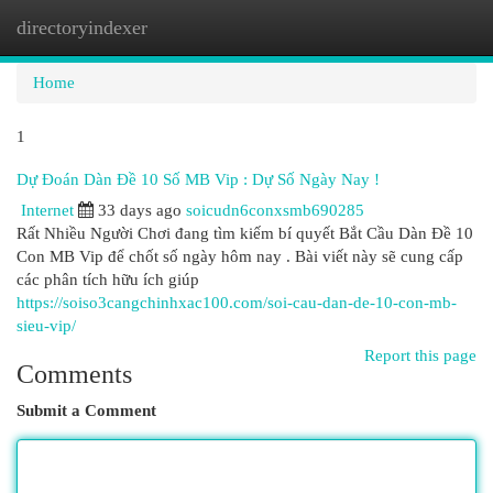
directoryindexer
Togg
navi
Home
1
Dự Đoán Dàn Đề 10 Số MB Vip : Dự Số Ngày Nay !
Internet
33 days ago
soicudn6conxsmb690285
Rất Nhiều Người Chơi đang tìm kiếm bí quyết Bắt Cầu Dàn Đề 10
Con MB Vip để chốt số ngày hôm nay . Bài viết này sẽ cung cấp
các phân tích hữu ích giúp
https://soiso3cangchinhxac100.com/soi-cau-dan-de-10-con-mb-
sieu-vip/
Report this page
Comments
Submit a Comment