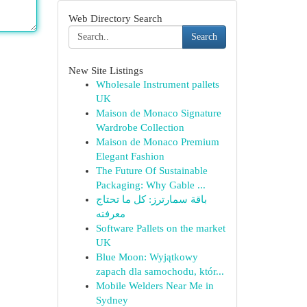
Web Directory Search
Search
New Site Listings
Wholesale Instrument pallets
UK
Maison de Monaco Signature
Wardrobe Collection
Maison de Monaco Premium
Elegant Fashion
The Future Of Sustainable
Packaging: Why Gable ...
باقة سمارترز: كل ما تحتاج
معرفته
Software Pallets on the market
UK
Blue Moon: Wyjątkowy
zapach dla samochodu, któr...
Mobile Welders Near Me in
Sydney