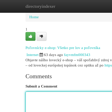
directoryindexer
Home
New Site Listings
Add Site
Cat
Home
1
Poľovnícky e-shop: Všetko pre lov a poľovníka
Internet
63 days ago
fayvmfm000343
Objavte nášho lovecký e-shop – váš spoľahlivý zdroj
– od loveckej európskej topánok cez optiku až po
http
Comments
Submit a Comment