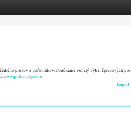
egories
Register
Login
 všetkého pre lov a poľovníkov. Ponúkame bohatý výber špičkových pr
s://www.polovacky.com
Report 