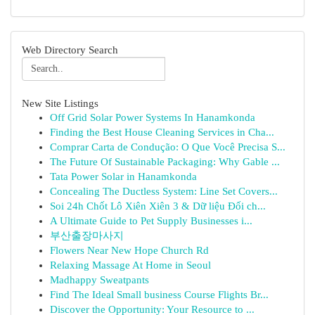
Web Directory Search
New Site Listings
Off Grid Solar Power Systems In Hanamkonda
Finding the Best House Cleaning Services in Cha...
Comprar Carta de Condução: O Que Você Precisa S...
The Future Of Sustainable Packaging: Why Gable ...
Tata Power Solar in Hanamkonda
Concealing The Ductless System: Line Set Covers...
Soi 24h Chốt Lô Xiên Xiên 3 & Dữ liệu Đối ch...
A Ultimate Guide to Pet Supply Businesses i...
부산출장마사지
Flowers Near New Hope Church Rd
Relaxing Massage At Home in Seoul
Madhappy Sweatpants
Find The Ideal Small business Course Flights Br...
Discover the Opportunity: Your Resource to ...