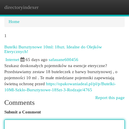
directoryindexer
Togg
navi
Home
1
Butelki Bursztynowe 10ml: 18szt. Idealne do Olejków
Eterycznych!
Internet
65 days ago
safauane600456
Szukasz doskonałych pojemników na esencje eteryczne?
Przedstawiamy zestaw 18 buteleczek z barwy bursztynowej , o
pojemności 10 ml . Te małe miedziane pojemniki zapewniają
świetną ochronę przed
https://opakowaniadeal.pl/pl/p/Butelki-
10Ml-Szklo-Bursztynowe-18Szt-3-Rodzaje/4765
Report this page
Comments
Submit a Comment