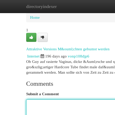
directoryindexer
Home
New Site Listings
Add Site
Cat
Home
1
Attraktive Versions M&ouml;chten gebumst werden
Internet
196 days ago
vonp108djp6
Ob Guy auf rasierte Vaginas, dicke &Auml;rsche und s
gro&szlig;artiger Hardcore Tube findet male daf&uuml;
gerammelt werden. Man sollte sich von Zeit zu Zeit zu
Comments
Submit a Comment