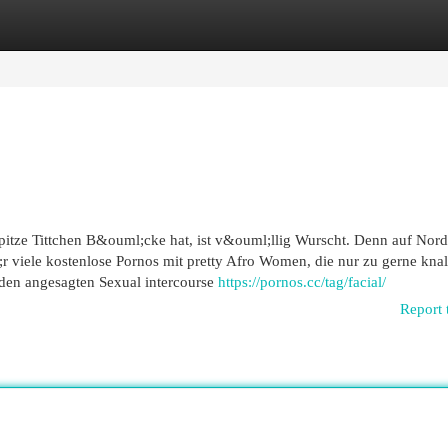
egories
Register
Login
pitze Tittchen B&ouml;cke hat, ist v&ouml;llig Wurscht. Denn auf Nor
r viele kostenlose Pornos mit pretty Afro Women, die nur zu gerne knal
 den angesagten Sexual intercourse
https://pornos.cc/tag/facial/
Report 