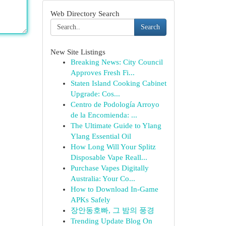
Web Directory Search
Search
New Site Listings
Breaking News: City Council
Approves Fresh Fi...
Staten Island Cooking Cabinet
Upgrade: Cos...
Centro de Podología Arroyo
de la Encomienda: ...
The Ultimate Guide to Ylang
Ylang Essential Oil
How Long Will Your Splitz
Disposable Vape Reall...
Purchase Vapes Digitally
Australia: Your Co...
How to Download In-Game
APKs Safely
장안동호빠, 그 밤의 풍경
Trending Update Blog On