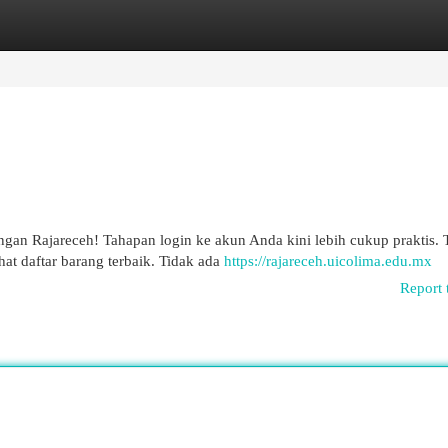
egories
Register
Login
ngan Rajareceh! Tahapan login ke akun Anda kini lebih cukup praktis. 
at daftar barang terbaik. Tidak ada
https://rajareceh.uicolima.edu.mx
Report 