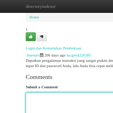
directoryindexer
Home
New Site Listings
Add Site
Cat
Home
1
Login dan Kemudahan Pembukaan
Internet
206 days ago
lucgiwd226385
Dapatkan pengalaman transaksi yang sangat praktis de
input ID dan password Anda, lalu Anda bisa cepat melih
Comments
Submit a Comment