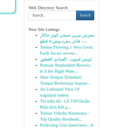
Web Directory Search
Search
New Site Listings
مفرش سرير صيفي كوثر جاكار
فاخر مفرد ونص 4 قطع –...
Trehan Flooring 1 Very Good
Earth Sector sevent...
لويس فيتون - العبادي للعطور
Petmate Replendish Review:
Is It the Right Wate...
Situs Tempat Termahal:
Tempat Berbelanja Impian...
An Unbiased View Of
nagaland lottery
Tín hiệu tốt · Lô VIP Chuẩn
Phân tích Kết q...
Trehan Vriksha Neemrana –
Top Quality Residenti...
Perfecting User Interviews : A