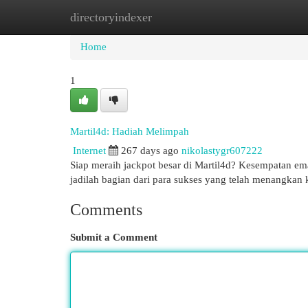
directoryindexer
Home
New Site Listings
Add Site
Cat
Home
1
Martil4d: Hadiah Melimpah
Internet
267 days ago
nikolastygr607222
Siap meraih jackpot besar di Martil4d? Kesempatan em
jadilah bagian dari para sukses yang telah menangkan
Comments
Submit a Comment