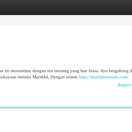
egories
Register
Login
as ini menantimu dengan sisi menang yang luar biasa. Ayo bergabung 
 kekayaan melalui Martil4d. Dengan sistem
https://martilttomasuk.com/
Report 