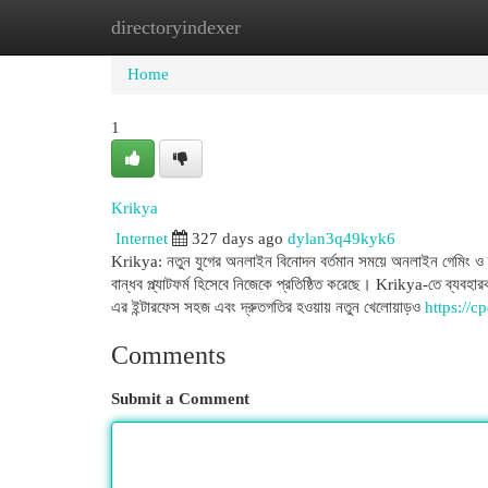
directoryindexer
Home
New Site Listings
Add Site
Cat
Home
1
Krikya
Internet
327 days ago
dylan3q49kyk6
Krikya: নতুন যুগের অনলাইন বিনোদন বর্তমান সময়ে অনলাইন গেমিং ও ক্য
বান্ধব প্ল্যাটফর্ম হিসেবে নিজেকে প্রতিষ্ঠিত করেছে। Krikya-তে ব্যব
এর ইন্টারফেস সহজ এবং দ্রুতগতির হওয়ায় নতুন খেলোয়াড়ও
https://
Comments
Submit a Comment