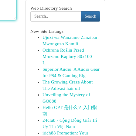
Web Directory Search
Search
New Site Listings
Ujuzi wa Wanaume Zanzibar:
Mwongozo Kamili
Ochrona Roślin Przed
Mrozem: Kaptury 80x100 –
I...
Superior Audio: A Audio Gear
for PS4 & Gaming Rig
The Growing Craze About
The Adivasi hair oil
Unveiling the Mystery of
GQ888
Hello GPT 是什么？ 入门指
南
24club - Cộng Đồng Giải Trí
Uy Tín Việt Nam
irich88 Promotion: Your